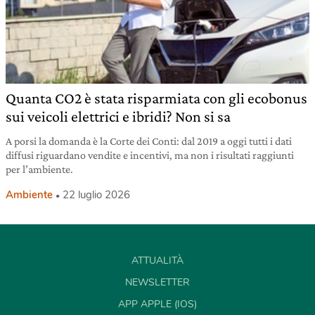
Quanta CO2 è stata risparmiata con gli ecobonus
sui veicoli elettrici e ibridi? Non si sa
A porsi la domanda è la Corte dei Conti: dal 2019 a oggi tutti i dati
diffusi riguardano vendite e incentivi, ma non i risultati raggiunti
per l’ambiente.
Ambiente
22 luglio 2026
ATTUALITÀ
NEWSLETTER
APP APPLE (IOS)