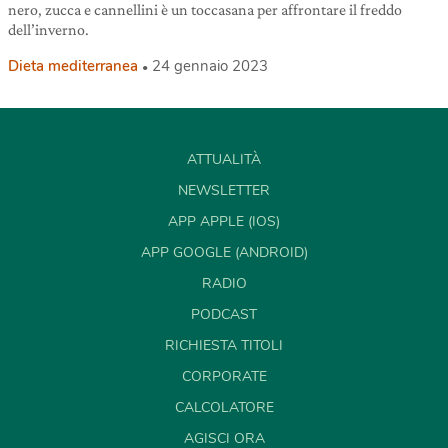
nero, zucca e cannellini è un toccasana per affrontare il freddo
dell’inverno.
Dieta mediterranea
24 gennaio 2023
ATTUALITÀ
NEWSLETTER
APP APPLE (IOS)
APP GOOGLE (ANDROID)
RADIO
PODCAST
RICHIESTA TITOLI
CORPORATE
CALCOLATORE
AGISCI ORA