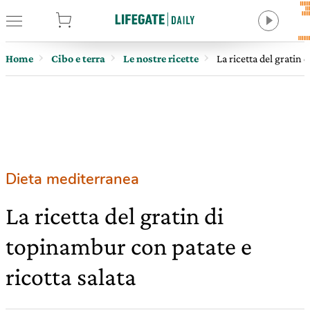
tore
Home
Cibo e terra
Le nostre ricette
La ricetta del gratin 
Dieta mediterranea
La ricetta del gratin di
topinambur con patate e
ricotta salata