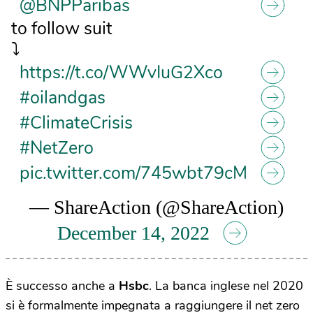
@BNPParibas
to follow suit
⤵
https://t.co/WWvIuG2Xco
#oilandgas
#ClimateCrisis
#NetZero
pic.twitter.com/745wbt79cM
— ShareAction (@ShareAction)
December 14, 2022
È successo anche a
Hsbc
. La banca inglese nel 2020
si è formalmente impegnata a raggiungere il net zero