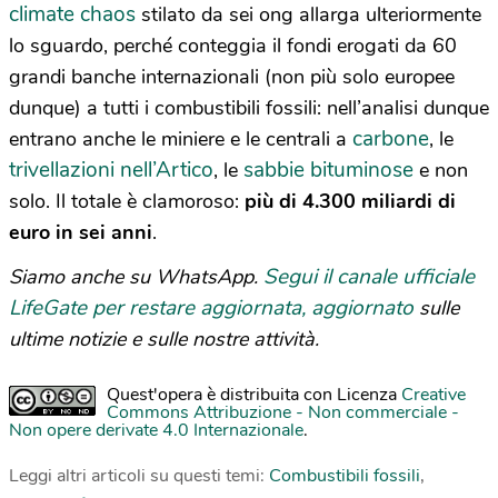
climate chaos
stilato da sei ong allarga ulteriormente
lo sguardo, perché conteggia il fondi erogati da 60
grandi banche internazionali (non più solo europee
dunque) a tutti i combustibili fossili: nell’analisi dunque
carbone
entrano anche le miniere e le centrali a
, le
trivellazioni nell’Artico
sabbie bituminose
, le
e non
solo. Il totale è clamoroso:
più di 4.300 miliardi di
euro in sei anni
.
Segui il canale ufficiale
Siamo anche su WhatsApp.
LifeGate per restare aggiornata, aggiornato
sulle
ultime notizie e sulle nostre attività.
Quest'opera è distribuita con Licenza
Creative
Commons Attribuzione - Non commerciale -
Non opere derivate 4.0 Internazionale
.
Leggi altri articoli su questi temi:
Combustibili fossili
,