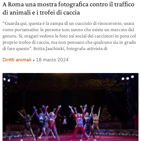
A Roma una mostra fotografica contro il traffico
di animali e i trofei di caccia
“Guarda qui, questa è la zampa di un cucciolo di rinoceronte, usata
come portamatite: le persone non sanno che esiste un mercato del
genere. Sì, magari vedono le foto sui social dei cacciatori in posa col
proprio trofeo di caccia, ma non pensano che qualcuno sia in grado
di fare questo”. Britta Jaschinki, fotografa-attivista di
Diritti animali
18 marzo 2024