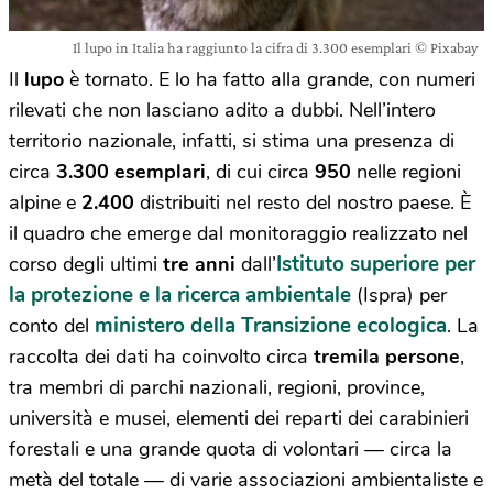
Il lupo in Italia ha raggiunto la cifra di 3.300 esemplari © Pixabay
Il
lupo
è tornato. E lo ha fatto alla grande, con numeri
rilevati che non lasciano adito a dubbi. Nell’intero
territorio nazionale, infatti, si stima una presenza di
circa
3.300 esemplari
, di cui circa
950
nelle regioni
alpine e
2.400
distribuiti nel resto del nostro paese. È
il quadro che emerge dal monitoraggio realizzato nel
Istituto superiore per
corso degli ultimi
tre anni
dall’
la protezione e la ricerca ambientale
(Ispra) per
ministero della Transizione ecologica
conto del
. La
raccolta dei dati ha coinvolto circa
tremila persone
,
tra membri di parchi nazionali, regioni, province,
università e musei, elementi dei reparti dei carabinieri
forestali e una grande quota di volontari — circa la
metà del totale — di varie associazioni ambientaliste e