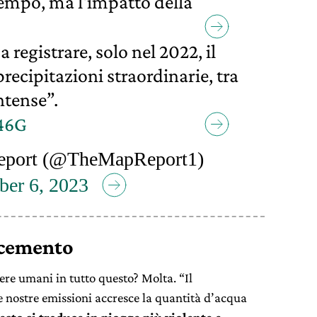
empo, ma l'impatto della
a registrare, solo nel 2022, il
precipitazioni straordinarie, tra
ntense”.
l46G
port (@TheMapReport1)
er 6, 2023
 cemento
re umani in tutto questo? Molta. “Il
 nostre emissioni accresce la quantità d’acqua