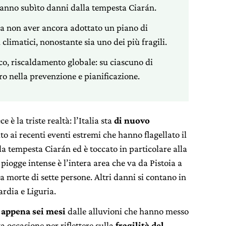
 hanno subìto danni dalla tempesta Ciarán.
i a non aver ancora adottato un piano di
limatici, nonostante sia uno dei più fragili.
co, riscaldamento globale: su ciascuno di
etro nella prevenzione e pianificazione.
 è la triste realtà: l’Italia sta
di nuovo
to ai recenti eventi estremi che hanno flagellato il
 la tempesta Ciarán ed è toccato in particolare alla
 piogge intense è l’intera area che va da Pistoia a
a morte di sette persone. Altri danni si contano in
ardia e Liguria.
i appena sei mesi
dalle alluvioni che hanno messo
a occasione per riflettere sulla
fragilità del