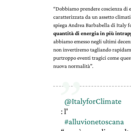
“Dobbiamo prendere coscienza di es
caratterizzata da un assetto climat
spiega Andrea Barbabella di Italy f
quantità di energia in più intra
abbiamo emesso negli ultimi decenn
non invertiremo tagliando rapidame
purtroppo eventi tragici come ques
nuova normalità”.
@ItalyforClimate
: l'
#alluvionetoscana