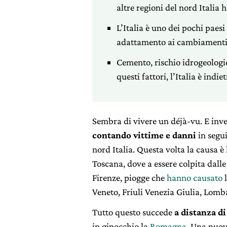
altre regioni del nord Italia
L’Italia è uno dei pochi paes
adattamento ai cambiamenti c
Cemento, rischio idrogeologi
questi fattori, l’Italia è indi
Sembra di vivere un déjà-vu. E invece
contando vittime e danni
in segui
nord Italia. Questa volta la causa è
Toscana, dove a essere colpita dalle
Firenze, piogge che
hanno causato
l
Veneto, Friuli Venezia Giulia, Lomb
Tutto questo succede
a distanza d
in ginocchio la
Romagna
. Una nuov