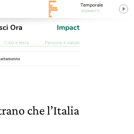
Temporale
JOVANOTTI
sci Ora
Impact
Cibo e terra
Persone e salute
adattamento
rano che l’Italia