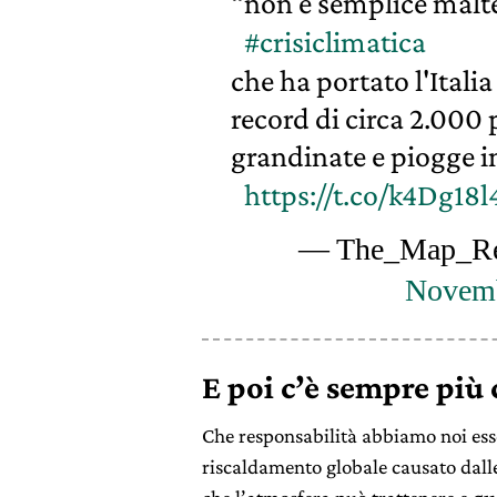
“non è semplice malt
#crisiclimatica
che ha portato l'Italia 
record di circa 2.000 
grandinate e piogge i
https://t.co/k4Dg18
— The_Map_Re
Novemb
E poi c’è sempre più
Che responsabilità abbiamo noi esse
riscaldamento globale causato dalle