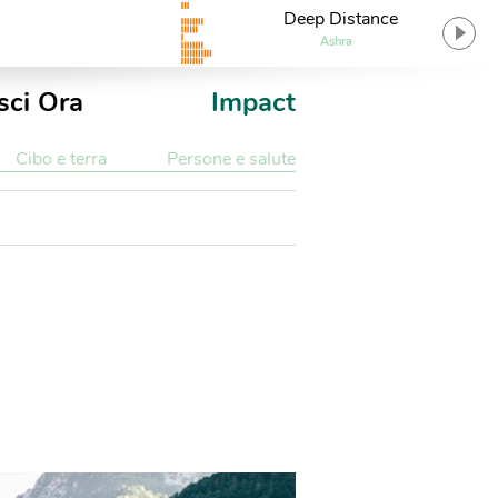
Deep Distance
Ashra
sci Ora
Impact
Cibo e terra
Persone e salute