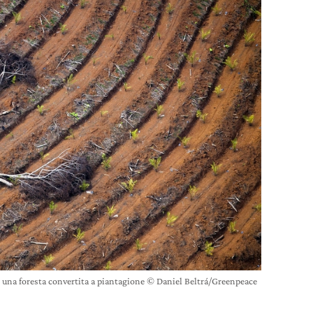
i una foresta convertita a piantagione © Daniel Beltrá/Greenpeace