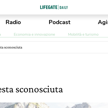
Radio
Podcast
Agi
a
Economia e innovazione
Mobilità e turismo
sta sconosciuta
esta sconosciuta