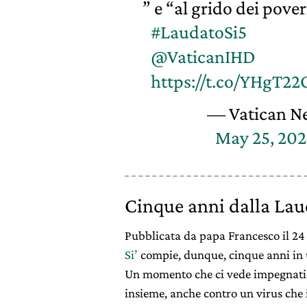
” e “al grido dei pover
#LaudatoSi5
@VaticanIHD
https://t.co/YHgT2
— Vatican N
May 25, 20
Cinque anni dalla Lau
Pubblicata da papa Francesco il 2
Si’
compie, dunque, cinque anni in 
Un momento che ci vede impegnati a
insieme, anche contro un virus che 