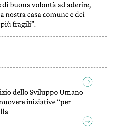
e di buona volontà ad aderire,
la nostra casa comune e dei
 più fragili”.
rvizio dello Sviluppo Umano
muovere iniziative “per
lla