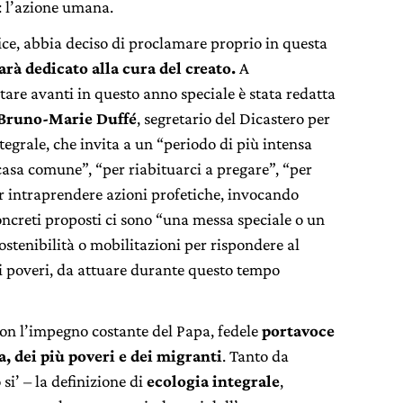
 l’azione umana.
ice, abbia deciso di proclamare proprio in questa
arà dedicato alla cura del creato.
A
are avanti in questo anno speciale è stata redatta
Bruno-Marie Duffé
, segretario del Dicastero per
egrale, che invita a un “periodo di più intensa
casa comune”, “per riabituarci a pregare”, “per
 “per intraprendere azioni profetiche, invocando
oncreti proposti ci sono “una messa speciale o un
sostenibilità o mobilitazioni per rispondere al
ei poveri, da attuare durante questo tempo
con l’impegno costante del Papa, fedele
portavoce
a, dei più poveri e dei migranti
. Tanto da
si’ – la definizione di
ecologia integrale
,