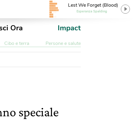
Lest We Forget (Blood)
Esperanza Spalding
sci Ora
Impact
Cibo e terra
Persone e salute
nno speciale