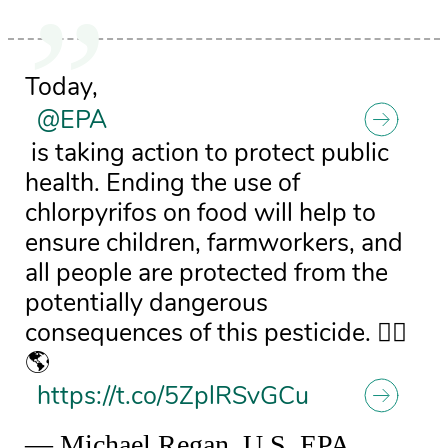
Today, ⁦
@EPA
⁩ is taking action to protect public
health. Ending the use of
chlorpyrifos on food will help to
ensure children, farmworkers, and
all people are protected from the
potentially dangerous
consequences of this pesticide. 👍🏾
🌎
https://t.co/5ZplRSvGCu
— Michael Regan, U.S. EPA