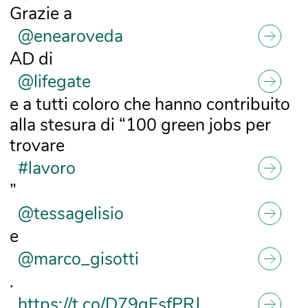
Grazie a
@enearoveda
AD di
@lifegate
e a tutti coloro che hanno contribuito
alla stesura di “100 green jobs per
trovare
#lavoro
”
@tessagelisio
e
@marco_gisotti
.
https://t.co/D79gFsfPRJ