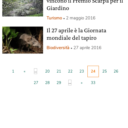
vincono il Premio Scarpa per il
Giardino
Turismo
2 maggio 2016
Il 27 aprile è la Giornata
mondiale del tapiro
Biodiversità
27 aprile 2016
...
1
«
20
21
22
23
24
25
26
...
27
28
29
»
33