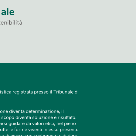
nale
enibilità
istica registrata presso il Tribunale di
one diventa determinazione, il
 scopo diventa soluzione e risultato.
rsi guidare da valori etici, nel pieno
tutte le forme viventi in esso presenti.
o di vivere con sentimento e di dare