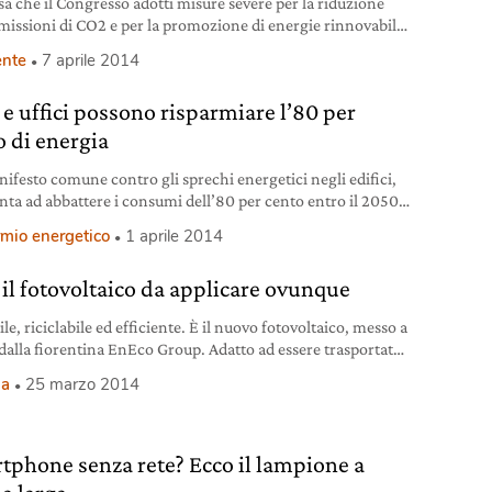
esa che il Congresso adotti misure severe per la riduzione
emissioni di CO2 e per la promozione di energie rinnovabili,
ndi aziende americane anticipano i tempi.
nte
7 aprile 2014
 e uffici possono risparmiare l’80 per
o di energia
ifesto comune contro gli sprechi energetici negli edifici,
nta ad abbattere i consumi dell’80 per cento entro il 2050
o ai livelli del 2010 è stato lanciato da Renovate Europe, una
rmio energetico
1 aprile 2014
campagna europea volta a sensibilizzare istituzioni e
ni dei 28 paesi dell’Ue sulla riqualificazione energetica.
 il fotovoltaico da applicare ovunque
te Europe è una campagna
ile, riciclabile ed efficiente. È il nuovo fotovoltaico, messo a
dalla fiorentina EnEco Group. Adatto ad essere trasportato
icato praticamente ovunque, permette di avere sempre
ia
25 marzo 2014
cità a portata di mano.
tphone senza rete? Ecco il lampione a