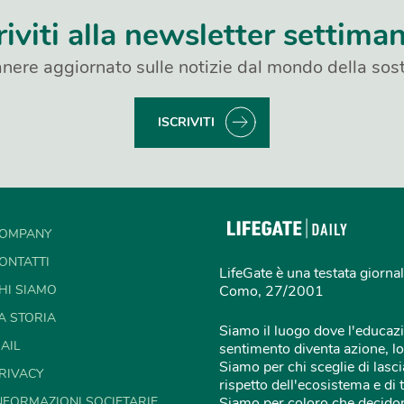
riviti alla newsletter settima
nere aggiornato sulle notizie dal mondo della sost
ISCRIVITI
OMPANY
ONTATTI
LifeGate è una testata giornal
HI SIAMO
Como, 27/2001
A STORIA
Siamo il luogo dove l'educazi
AIL
sentimento diventa azione, lo
Siamo per chi sceglie di lascia
RIVACY
rispetto dell'ecosistema e di 
NFORMAZIONI SOCIETARIE
Siamo per coloro che decidon