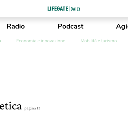
Radio
Podcast
Agi
a
Economia e innovazione
Mobilità e turismo
getica
pagina 13