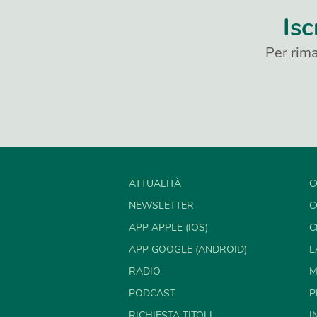
Isc
Per rima
ATTUALITÀ
C
NEWSLETTER
C
APP APPLE (IOS)
C
APP GOOGLE (ANDROID)
L
RADIO
M
PODCAST
P
RICHIESTA TITOLI
I