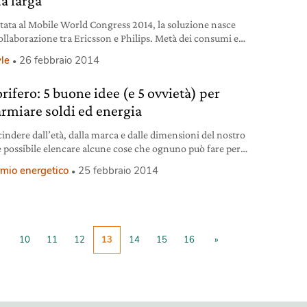
a larga
tata al Mobile World Congress 2014, la soluzione nasce
collaborazione tra Ericsson e Philips. Metà dei consumi e
empre coperta, per un mondo che chiede di essere sempre
yle
26 febbraio 2014
nnesso.
rifero: 5 buone idee (e 5 ovvietà) per
armiare soldi ed energia
cindere dall’età, dalla marca e dalle dimensioni del nostro
 è possibile elencare alcune cose che ognuno può fare per
 un po’ i consumi di elettricità in casa. Sarà anche poco, ma
rmio energetico
25 febbraio 2014
icato per i 25 milioni di frigoriferi che restano accesi in
 tutto l’anno, anche un minimo risparmio si può tradurre
10
11
12
13
14
15
16
»