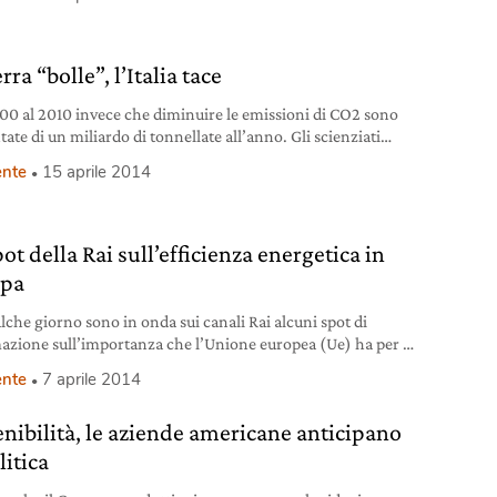
ni di gas serra, infatti, gli Stati Uniti hanno ridotto le
 emissioni di gas serra del 10 per cento tra 2012 e l’anno
erato di riferimento 2005. Rispetto al 1990, anno che
lmente
rra “bolle”, l’Italia tace
00 al 2010 invece che diminuire le emissioni di CO2 sono
ate di un miliardo di tonnellate all’anno. Gli scienziati
nu dicono che abbiamo 15 anni per invertire la tendenza.
nte
15 aprile 2014
ot della Rai sull’efficienza energetica in
opa
lche giorno sono in onda sui canali Rai alcuni spot di
azione sull’importanza che l’Unione europea (Ue) ha per i
he ne fanno parte. Italia inclusa. Sono spot volti a spingere
nte
7 aprile 2014
one a parlare e discutere su diversi argomenti, dalla nascita
comunità europea alle adesioni arrivate nel corso degli anni.
enibilità, le aziende americane anticipano
litica