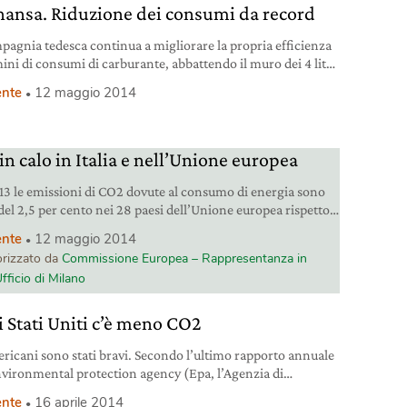
hansa. Riduzione dei consumi da record
pagnia tedesca continua a migliorare la propria efficienza
mini di consumi di carburante, abbattendo il muro dei 4 litri
burante per passeggero.
nte
12 maggio 2014
in calo in Italia e nell’Unione europea
13 le emissioni di CO2 dovute al consumo di energia sono
 del 2,5 per cento nei 28 paesi dell’Unione europea rispetto
no precedente, quando erano già calate dell’1,6 per cento.
nte
12 maggio 2014
 primi dati di Eurostat che ha individuato nel buon risultato
rizzato da
Commissione Europea – Rappresentanza in
lioramento dell’efficienza energetica e un calo dell’utilizzo
 Ufficio di Milano
ustibili fossili.
i Stati Uniti c’è meno CO2
ericani sono stati bravi. Secondo l’ultimo rapporto annuale
nvironmental protection agency (Epa, l’Agenzia di
ione dell’ambiente) sull’inventario nazionale delle
nte
16 aprile 2014