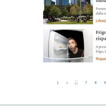
band
Presen
dalla 
rete s
Lifest
più co
Frigo
risp
A pres
frigo,
ridurre
Rispa
moltipl
Italia
...
1
«
7
8
9