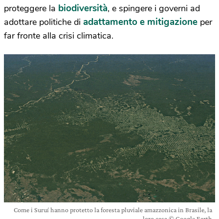
biodiversità
proteggere la
, e spingere i governi ad
adattamento e mitigazione
adottare politiche di
per
far fronte alla crisi climatica.
Come i Suruí hanno protetto la foresta pluviale amazzonica in Brasile, la
loro casa © Google Earth