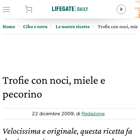
tore
Home
Cibo e terra
Le nostre ricette
Trofie con noci, miel
Trofie con noci, miele e
pecorino
22 dicembre 2009
,
di
Redazione
Velocissima e originale, questa ricetta fa