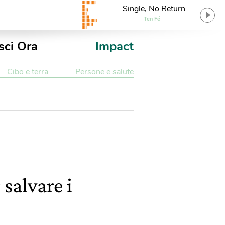
Single, No Return
Ten Fé
sci Ora
Impact
Cibo e terra
Persone e salute
 salvare i