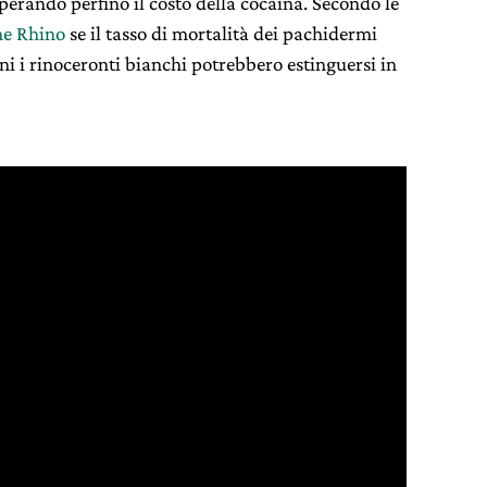
uperando perfino il costo della cocaina. Secondo le
he Rhino
se il tasso di mortalità dei pachidermi
ni i rinoceronti bianchi potrebbero estinguersi in