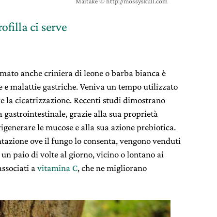
Maitake © http://mossyskull.com
ofilla ci serve
amato anche criniera di leone o barba bianca è
e e malattie gastriche. Veniva un tempo utilizzato
are la cicatrizzazione. Recenti studi dimostrano
 gastrointestinale, grazie alla sua proprietà
rigenerare le mucose e alla sua azione prebiotica.
ntazione ove il fungo lo consenta, vengono venduti
n paio di volte al giorno, vicino o lontano ai
associati a
vitamina C
, che ne migliorano