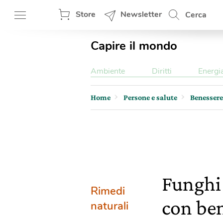
Store
Newsletter
Cerca
Capire il mondo
Ambiente
Diritti
Energi
Home
Persone e salute
Benessere
Funghi 
Rimedi
con ben
naturali