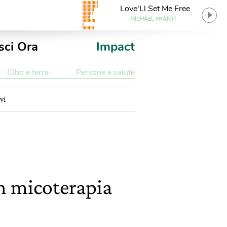
Love'Ll Set Me Free
MICHAEL FRANTI
sci Ora
Impact
Cibo e terra
Persone e salute
vi
in micoterapia