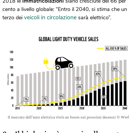
2018 le
immatricolazioni
siano cresciute del 66 per
cento a livello globale: “Entro il 2040, si stima che un
veicoli in circolazione
terzo dei
sarà elettrico”.
Il mercato dell’auto elettrica vivrà un boom nei prossimi decenni © Wwf