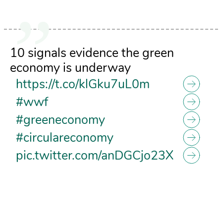
10 signals evidence the green
economy is underway
https://t.co/klGku7uL0m
#wwf
#greeneconomy
#circulareconomy
pic.twitter.com/anDGCjo23X