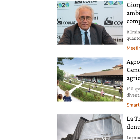
Gior
ambi
comp
REmini
quanto
raccol
Meeti
Agros
Geno
agri
150 spe
divent
la fili
Smart 
La T
denu
La pro