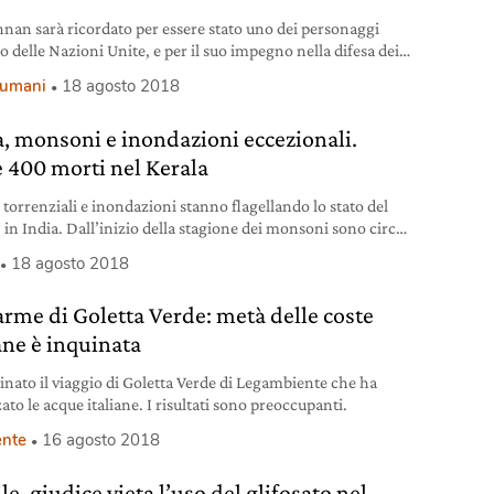
nnan sarà ricordato per essere stato uno dei personaggi
o delle Nazioni Unite, e per il suo impegno nella difesa dei
 umani. L’ex segretario generale dell’Onu è morto nella città
i umani
18 agosto 2018
a di Berna al fianco della moglie Nane e dei tre figli il 18
, a 80 anni. “Si è spento in modo
a, monsoni e inondazioni eccezionali.
e 400 morti nel Kerala
 torrenziali e inondazioni stanno flagellando lo stato del
 in India. Dall’inizio della stagione dei monsoni sono circa
e vittime.
18 agosto 2018
larme di Goletta Verde: metà delle coste
ane è inquinata
inato il viaggio di Goletta Verde di Legambiente che ha
ato le acque italiane. I risultati sono preoccupanti.
nte
16 agosto 2018
le, giudice vieta l’uso del glifosato nel