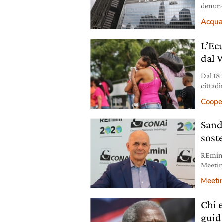
denunc
Chicag
Acqu
L’Ecu
dal 
Dal 18 
cittad
ugualm
Coope
Sand
sost
REmini
Meetin
Conai.
Meeti
Chi 
guid