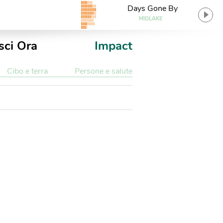
Days Gone By
MIDLAKE
sci Ora
Impact
Cibo e terra
Persone e salute