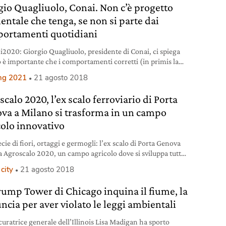
gio Quagliuolo, Conai. Non c’è progetto
entale che tenga, se non si parte dai
ortamenti quotidiani
2020: Giorgio Quagliuolo, presidente di Conai, ci spiega
 è importante che i comportamenti corretti (in primis la
ta differenziata) diventino un’abitudine quotidiana.
ng 2021
21 agosto 2018
calo 2020, l’ex scalo ferroviario di Porta
va a Milano si trasforma in un campo
colo innovativo
cie di fiori, ortaggi e germogli: l’ex scalo di Porta Genova
a Agroscalo 2020, un campo agricolo dove si sviluppa tutta
era, dalla coltivazione alla vendita.
city
21 agosto 2018
rump Tower di Chicago inquina il fiume, la
ncia per aver violato le leggi ambientali
curatrice generale dell’Illinois Lisa Madigan ha sporto