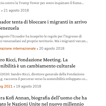
ia contro la Trump Tower per avere inquinato il fiume
o, violando le leggi ambientali.
a
21 agosto 2018
ador tenta di bloccare i migranti in arrivo
Venezuela
agosto l’Ecuador ha inasprito le regole per l’ingresso di
ini venezuelani sul proprio territorio. Ma i migranti varcano
ente il confine.
razione internazionale
20 agosto 2018
ro Ricci, Fondazione Meeting. La
enibilità è un cambiamento culturale
2020: Sandro Ricci, direttore generale della Fondazione
g, racconta il percorso verso la sostenibilità sviluppato con
ng 2021
19 agosto 2018
era Kofi Annan, biografia dell’uomo che ha
ato le Nazioni Unite nel nuovo millennio