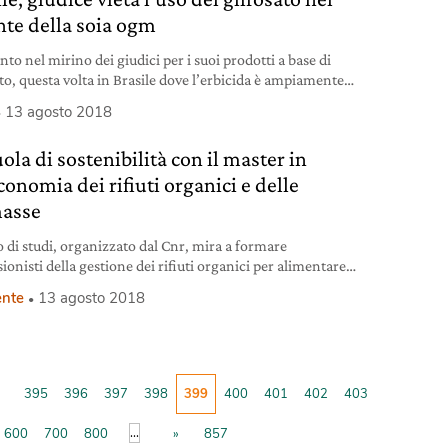
nte della soia ogm
to nel mirino dei giudici per i suoi prodotti a base di
ato, questa volta in Brasile dove l’erbicida è ampiamente
ato per le colture intensive di soia.
13 agosto 2018
ola di sostenibilità con il master in
onomia dei rifiuti organici e delle
asse
o di studi, organizzato dal Cnr, mira a formare
ionisti della gestione dei rifiuti organici per alimentare
omia circolare.
nte
13 agosto 2018
395
396
397
398
399
400
401
402
403
...
600
700
800
»
857