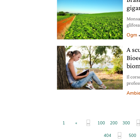
giga
Monsan
glifos
utilizz
Ogm
A scu
Bioec
biom
Il cors
profess
l’econ
Ambie
...
...
1
«
100
200
300
...
404
500