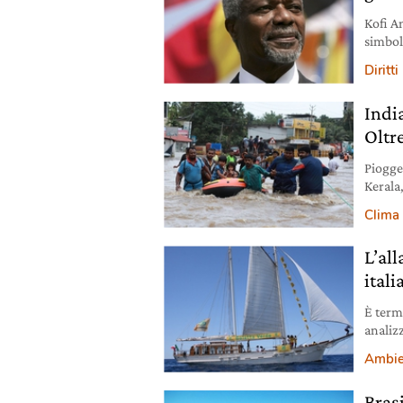
Kofi A
simbol
diritti
Diritt
svizzer
agosto
Indi
Oltr
Piogge
Kerala,
mille l
Clima
L’al
itali
È term
analizz
Ambie
Brasi