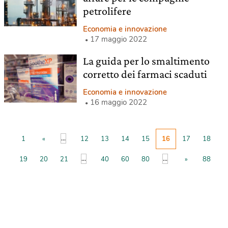
petrolifere
Economia e innovazione
17 maggio 2022
La guida per lo smaltimento
corretto dei farmaci scaduti
Economia e innovazione
16 maggio 2022
...
1
«
12
13
14
15
16
17
18
...
...
19
20
21
40
60
80
»
88