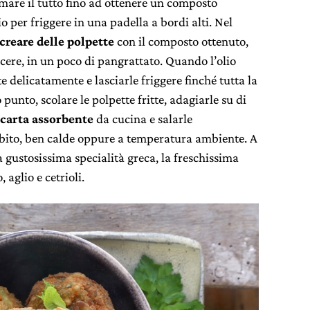
amare il tutto fino ad ottenere un composto
per friggere in una padella a bordi alti. Nel
creare delle
polpette
con il composto ottenuto,
iacere, in un poco di pangrattato. Quando l’olio
e delicatamente e lasciarle friggere finché tutta la
punto, scolare le polpette fritte, adagiarle su di
i carta assorbente
da cucina e salarle
ubito, ben calde oppure a temperatura ambiente. A
gustosissima specialità greca, la freschissima
, aglio e cetrioli.