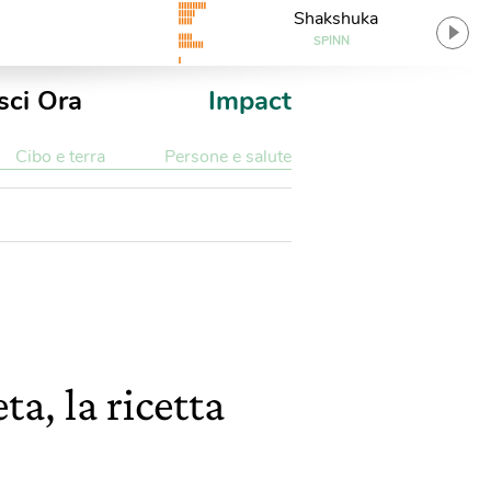
Shakshuka
SPINN
sci Ora
Impact
Cibo e terra
Persone e salute
ta, la ricetta