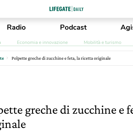
Radio
Podcast
Agi
a
Economia e innovazione
Mobilità e turismo
tte
Polpette greche di zucchine e feta, la ricetta originale
ette greche di zucchine e fe
ginale