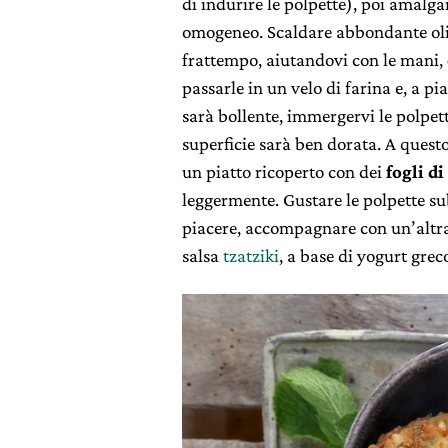
di indurire le polpette), poi amalg
omogeneo. Scaldare abbondante olio 
frattempo, aiutandovi con le mani,
passarle in un velo di farina e, a p
sarà bollente, immergervi le polpett
superficie sarà ben dorata. A questo 
un piatto ricoperto con dei
fogli d
leggermente. Gustare le polpette s
piacere, accompagnare con un’altra 
salsa
tzatziki
, a base di yogurt greco