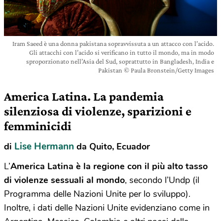
Iram Saeed è una donna pakistana sopravvissuta a un attacco con l’acido.
Gli attacchi con l’acido si verificano in tutto il mondo, ma in modo
sproporzionato nell’Asia del Sud, soprattutto in Bangladesh, India e
Pakistan © Paula Bronstein/Getty Images
America Latina. La pandemia
silenziosa di violenze, sparizioni e
femminicidi
Lise Hermann
di
da Quito, Ecuador
L’
America Latina è la regione con il più alto tasso
di violenze sessuali al mondo
, secondo l’Undp (il
Programma delle Nazioni Unite per lo sviluppo).
Inoltre, i dati delle Nazioni Unite evidenziano come in