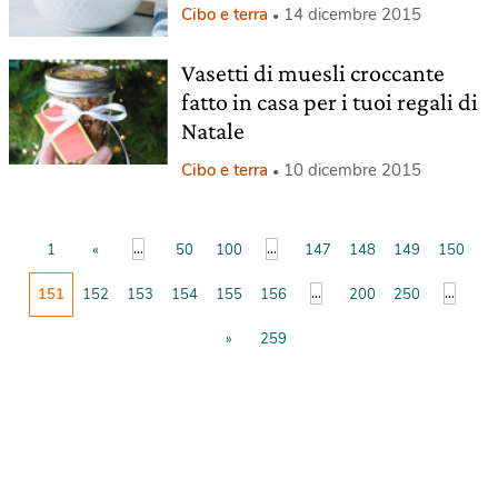
Cibo e terra
14 dicembre 2015
Vasetti di muesli croccante
fatto in casa per i tuoi regali di
Natale
Cibo e terra
10 dicembre 2015
...
...
1
«
50
100
147
148
149
150
...
...
151
152
153
154
155
156
200
250
»
259