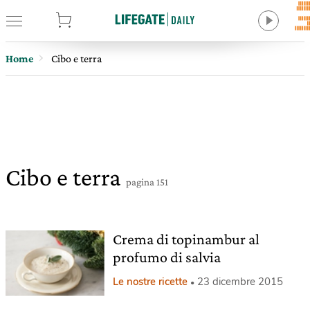
tore
Home
Cibo e terra
Cibo e terra
pagina 151
Crema di topinambur al
profumo di salvia
Le nostre ricette
23 dicembre 2015