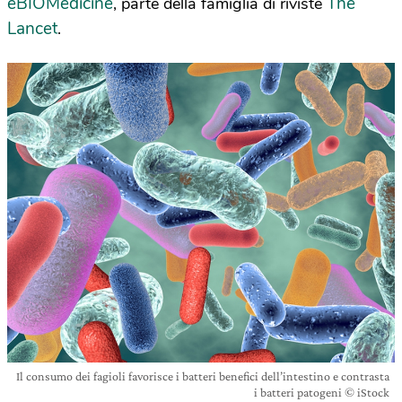
eBIOMedicine
The
, parte della famiglia di riviste
Lancet
.
Il consumo dei fagioli favorisce i batteri benefici dell’intestino e contrasta
i batteri patogeni © iStock