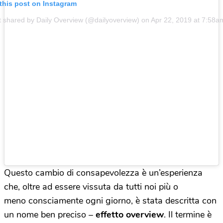
this post on Instagram
t shared by Daily Overview (@dailyoverview) on
Apr 22, 2019 at 7:58
Questo cambio di consapevolezza è un’esperienza
che, oltre ad essere vissuta da tutti noi più o
meno consciamente ogni giorno, è stata descritta con
un nome ben preciso –
effetto overview
. Il termine è