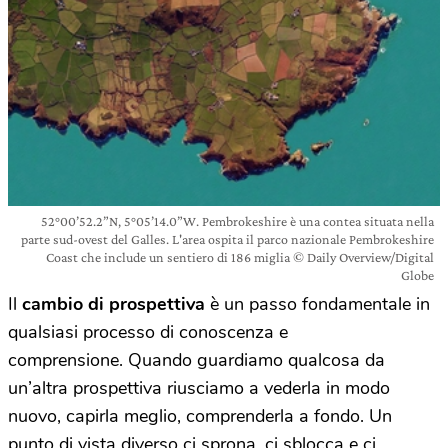
52°00’52.2”N, 5°05’14.0”W. Pembrokeshire è una contea situata nella
parte sud-ovest del Galles. L'area ospita il parco nazionale Pembrokeshire
Coast che include un sentiero di 186 miglia © Daily Overview/Digital
Globe
Il
cambio di prospettiva
è un passo fondamentale in
qualsiasi processo di conoscenza e
comprensione. Quando guardiamo qualcosa da
un’altra prospettiva riusciamo a vederla in modo
nuovo, capirla meglio, comprenderla a fondo. Un
punto di vista diverso ci sprona, ci sblocca e ci