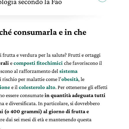
ologia secondo la Fao
rché consumarla e in che
 frutta e verdura per la salute? Frutti e ortaggi
erali
e
composti fitochimici
che favoriscono il
iscono al rafforzamento del
sistema
i rischio per malattie come l’
obesità
, le
sione
e il
colesterolo alto
. Per ottenerne gli effetti
vono essere consumate
in quantità adeguata tutti
na e diversificata. In particolare, si dovrebbero
i (o 400 grammi) al giorno di frutta e
ire dai sei mesi di età e mantenendo questa
.