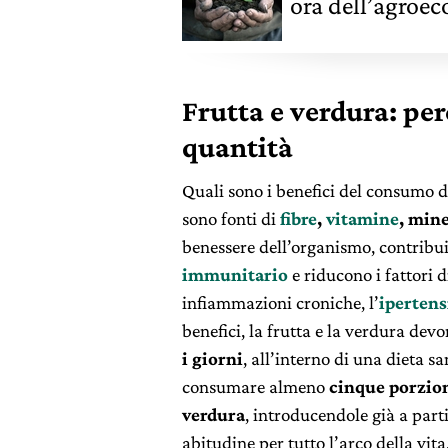
ora dell’agroec
Frutta e verdura: pe
quantità
Quali sono i benefici del consumo di
sono fonti di
fibre
,
vitamine
, min
benessere dell’organismo, contribu
immunitario
e riducono i fattori d
infiammazioni croniche, l’
iperten
benefici, la frutta e la verdura de
i giorni
, all’interno di una dieta sa
consumare almeno
cinque porzion
verdura
, introducendole già a part
abitudine per tutto l’arco della vita