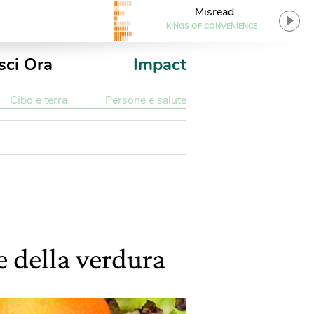
Misread
KINGS OF CONVENIENCE
sci Ora
Impact
Cibo e terra
Persone e salute
e della verdura