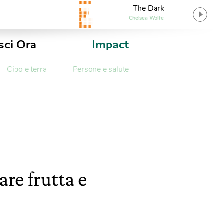
The Dark
Chelsea Wolfe
sci Ora
Impact
Cibo e terra
Persone e salute
re frutta e