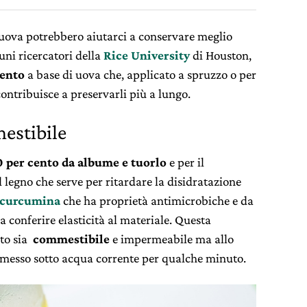
 uova potrebbero aiutarci a conservare meglio
uni ricercatori della
Rice University
di Houston,
mento
a base di uova che, applicato a spruzzo o per
ontribuisce a preservarli più a lungo.
estibile
70 per cento da albume e tuorlo
e per il
l legno che serve per ritardare la disidratazione
curcumina
che ha proprietà antimicrobiche e da
a conferire elasticità al materiale. Questa
nto sia
commestibile
e impermeabile ma allo
e messo sotto acqua corrente per qualche minuto.