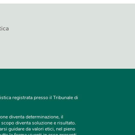
tica
istica registrata presso il Tribunale di
one diventa determinazione, il
 scopo diventa soluzione e risultato.
rsi guidare da valori etici, nel pieno
tutte le forme viventi in esso presenti.