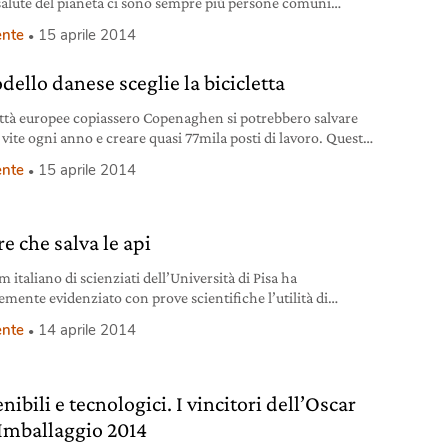
 salute del pianeta ci sono sempre più persone comuni
upate di difendere le proprie terre mentre i loro governi
nte
15 aprile 2014
ono per accaparrarsi risorse e materie prime fondamentali
sistema economico basato sullo sfruttamento del suolo e
dello danese sceglie la bicicletta
crescita indiscriminata. Un aumento
città europee copiassero Copenaghen si potrebbero salvare
 vite ogni anno e creare quasi 77mila posti di lavoro. Questo
ca che se si iniziasse a usare la bicicletta quanto la usano gli
nte
15 aprile 2014
ti della capitale della Danimarca, l’inquinamento
ebbe riducendo drasticamente i pericoli per la salute. In più
rebbero creare figure professionali
ore che salva le api
 italiano di scienziati dell’Università di Pisa ha
emente evidenziato con prove scientifiche l’utilità di
re a ridosso degli alveari strisce di Vedovina maggiore
nte
14 aprile 2014
laria transsylvanica). È una specie che fiorisce durante
nno, stagione normalmente caratterizzata da carenza di
e e nettare. Lo studio, condotto da Angelo Canale, Giovanni
i e Stefano Benvenuti del
nibili e tecnologici. I vincitori dell’Oscar
’Imballaggio 2014