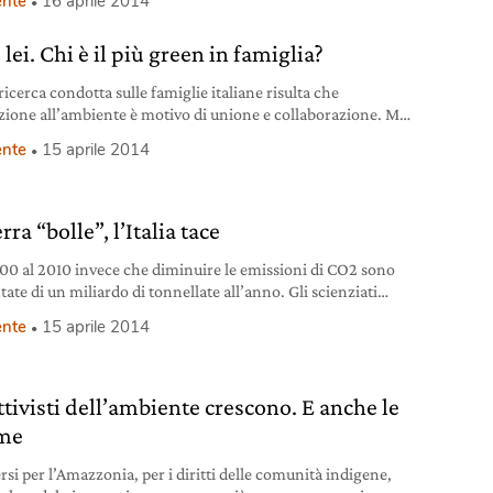
nte
16 aprile 2014
 lei. Chi è il più green in famiglia?
icerca condotta sulle famiglie italiane risulta che
nzione all’ambiente è motivo di unione e collaborazione. Ma
 i due sessi è più eco?
nte
15 aprile 2014
rra “bolle”, l’Italia tace
00 al 2010 invece che diminuire le emissioni di CO2 sono
ate di un miliardo di tonnellate all’anno. Gli scienziati
nu dicono che abbiamo 15 anni per invertire la tendenza.
nte
15 aprile 2014
ttivisti dell’ambiente crescono. E anche le
ime
rsi per l’Amazzonia, per i diritti delle comunità indigene,