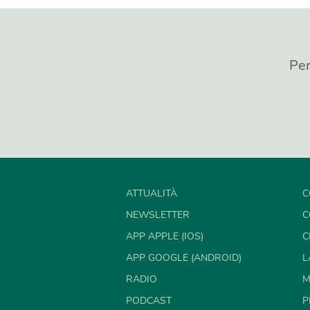
Per
ATTUALITÀ
C
NEWSLETTER
C
APP APPLE (IOS)
C
APP GOOGLE (ANDROID)
L
RADIO
M
PODCAST
P