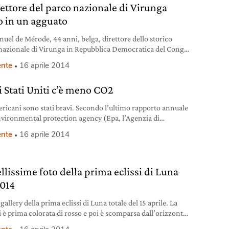
irettore del parco nazionale di Virunga
to in un agguato
el de Mérode, 44 anni, belga, direttore dello storico
nazionale di Virunga in Repubblica Democratica del Congo,
 ferito martedì 15 aprile da colpi d’arma da fuoco sparati da
nte
16 aprile 2014
 persone mentre viaggiava senza scorta a bordo di un
trada. De Merode stava andando dalla città di Goma a
i Stati Uniti c’è meno CO2
abo. Ora è ricoverato
ericani sono stati bravi. Secondo l’ultimo rapporto annuale
nvironmental protection agency (Epa, l’Agenzia di
ione dell’ambiente) sull’inventario nazionale delle
nte
16 aprile 2014
ni di gas serra, infatti, gli Stati Uniti hanno ridotto le
 emissioni di gas serra del 10 per cento tra 2012 e l’anno
erato di riferimento 2005. Rispetto al 1990, anno che
lmente
llissime foto della prima eclissi di Luna
2014
gallery della prima eclissi di Luna totale del 15 aprile. La
i è prima colorata di rosso e poi è scomparsa dall’orizzonte
cuni minuti.