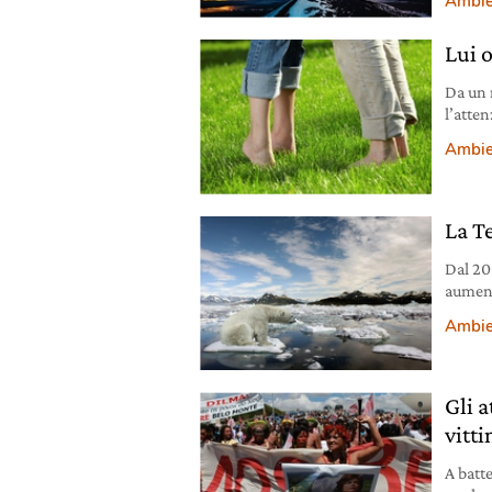
Ambie
Lui o
Da un r
l’atte
chi tra
Ambie
La Te
Dal 20
aument
dell’O
Ambie
Gli a
vitt
A batte