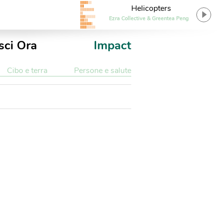
Helicopters
Ezra Collective & Greentea Peng
sci Ora
Impact
Cibo e terra
Persone e salute