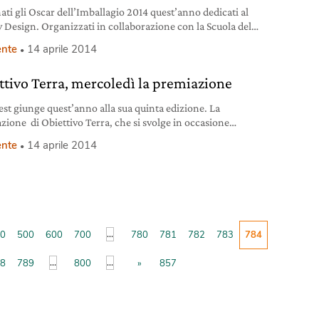
ati gli Oscar dell’Imballagio 2014 quest’anno dedicati al
y Design. Organizzati in collaborazione con la Scuola del
del Politecnico di Milano, con il patrocinio di Conai, di
nte
14 aprile 2014
Ima2015 e di Altroconsumo, hanno visto premiare i
i che più si sono differenziati per la qualità progettuale del
ttivo Terra, mercoledì la premiazione
ng e per le loro caratteristiche strutturali e
test giunge quest’anno alla sua quinta edizione. La
zione di Obiettivo Terra, che si svolge in occasione
rth Day (22 aprile), si terrà mercoledì 16 aprile. Il concorso
nte
14 aprile 2014
osso da Fondazione UniVerde e Società Geografica Italiana
e ha lo scopo di valorizzare e pubblicizzare il patrimonio
tale dei parchi nazionali e regionali
...
0
500
600
700
780
781
782
783
784
...
...
8
789
800
»
857