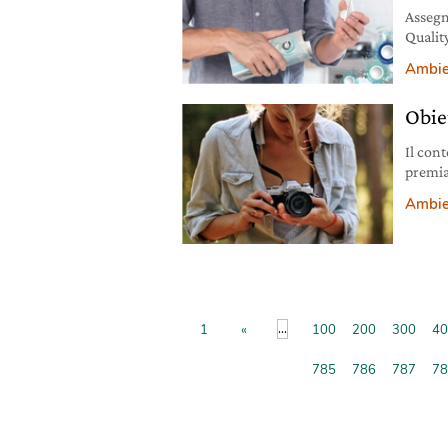
Assegn
Qualit
Design 
Ambie
Ipack-
prodott
Obie
packagi
Il con
premia
dell’Ea
Ambie
è prom
Onlus 
ambien
...
1
«
100
200
300
40
785
786
787
78