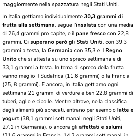
maggiormente nella spazzatura negli Stati Uniti.
In Italia gettiamo individualmente
30,3 grammi di
frutta alla settimana
, segue l’
insalata
con una media
di 26,4 grammi pro capite, e il
pane fresco
con 22,8
grammi.
Ci superano però gli Stati Uniti
, con 39,3
grammi a testa, la
Germania
con 35,3 e il
Regno
Unito
che si attesta su uno spreco settimanale di
33,1 grammi a testa. In tema di spreco della frutta
vanno meglio il Sudafrica (11,6 grammi) o la Francia
(25, 8 grammi). E ancora, in Italia gettiamo ogni
settimana 21 grammi di verdure e ben 22,8 grammi di
tuberi, aglio e cipolle. Mentre altrove, nella classifica
degli alimenti più sprecati, entrano per esempio
latte e
yogurt
(38,1 grammi settimanali negli Stati Uniti,
27,1 in Germania), o ancora gli
affettati e salumi
(21,6 grammi in Francia, 14,2 grammi settimanali in