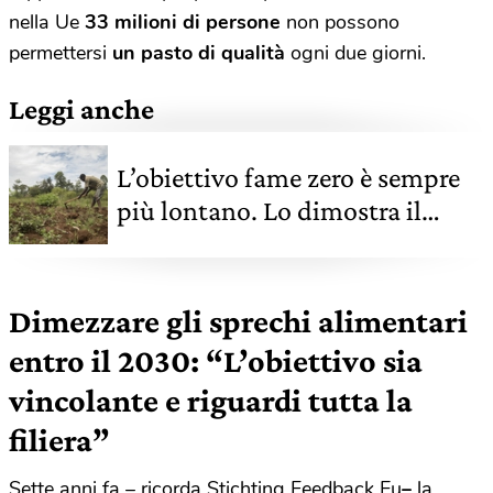
nella Ue
33 milioni di persone
non possono
permettersi
un pasto di qualità
ogni due giorni.
Leggi anche
L’obiettivo fame zero è sempre
più lontano. Lo dimostra il
rapporto Sofi 2022 dell’Onu
Dimezzare gli sprechi alimentari
entro il 2030: “L’obiettivo sia
vincolante e riguardi tutta la
filiera”
Sette anni fa – ricorda
Stichting Feedback Eu
–
la