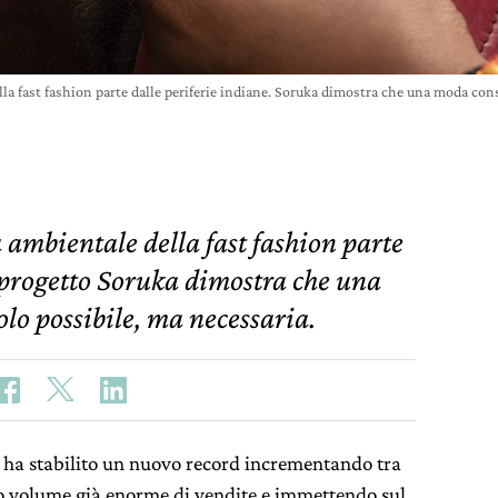
ella fast fashion parte dalle periferie indiane. Soruka dimostra che una moda co
à ambientale della fast fashion parte
l progetto Soruka dimostra che una
lo possibile, ma necessaria.
 ha stabilito un nuovo record incrementando tra
 suo volume già enorme di vendite e immettendo sul