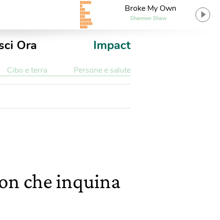
Broke My Own
Shannon Shaw
sci Ora
Impact
Cibo e terra
Persone e salute
hion che inquina