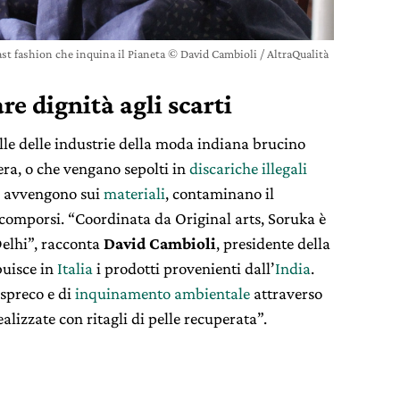
fast fashion che inquina il Pianeta © David Cambioli / AltraQualità
re dignità agli scarti
pelle delle industrie della moda indiana brucino
ra, o che vengano sepolti in
discariche illegali
he avvengono sui
materiali
, contaminano il
ecomporsi. “Coordinata da Original arts, Soruka è
Delhi”, racconta
David Cambioli
, presidente della
buisce in
Italia
i prodotti provenienti dall’
India
.
 spreco e di
inquinamento ambientale
attraverso
ealizzate con ritagli di pelle recuperata”.