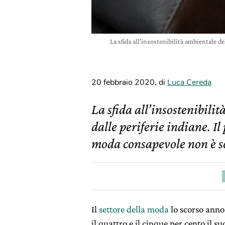
La sfida all'insostenibilità ambientale d
20 febbraio 2020
,
di
Luca Cereda
La sfida all’insostenibilit
dalle periferie indiane. I
moda consapevole non è so
Il
settore della moda
lo scorso anno
il quattro e il cinque per cento il