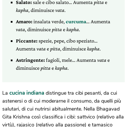
Salato:
sale e cibo salato… Aumenta
pitta
e
kapha
, diminuisce
vata
.
Amaro:
insalata verde,
curcuma
… Aumenta
vata
, diminuisce
pitta
e
kapha
.
Piccante:
spezie, pepe, cibo speziato…
Aumenta
vata
e
pitta
, diminuisce
kapha
.
Astringente:
fagioli, mele… Aumenta
vata
e
diminuisce
pitta
e
kapha
.
cucina indiana
La
distingue tra cibi pesanti, da cui
astenersi o di cui moderarne il consumo, da quelli più
salutari, di cui nutrirsi abitualmente. Nella Bhagavad
Gita Krishna così classifica i cibi: sattvico (relativo alla
virtù), rajasico (relativo alla passione) e tamasico