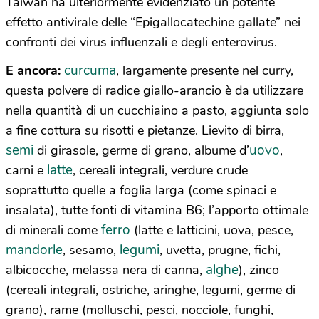
Taiwan ha ulteriormente evidenziato un potente
effetto antivirale delle “Epigallocatechine gallate” nei
confronti dei virus influenzali e degli enterovirus.
curcuma
E ancora:
, largamente presente nel curry,
questa polvere di radice giallo-arancio è da utilizzare
nella quantità di un cucchiaino a pasto, aggiunta solo
a fine cottura su risotti e pietanze. Lievito di birra,
semi
uovo
di girasole, germe di grano, albume d’
,
latte
carni e
, cereali integrali, verdure crude
soprattutto quelle a foglia larga (come spinaci e
insalata), tutte fonti di vitamina B6; l’apporto ottimale
ferro
di minerali come
(latte e latticini, uova, pesce,
mandorle
legumi
, sesamo,
, uvetta, prugne, fichi,
alghe
albicocche, melassa nera di canna,
), zinco
(cereali integrali, ostriche, aringhe, legumi, germe di
grano), rame (molluschi, pesci, nocciole, funghi,