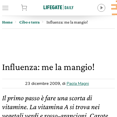
tore
Home
Cibo e terra
Influenza: me la mangio!
Influenza: me la mangio!
23 dicembre 2009
,
di
Paola Magni
Il primo passo è fare una scorta di
vitamine. La vitamina A si trova nei
vegetali verdi e rosso-arancioni. Carote