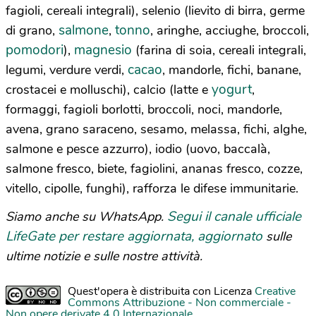
fagioli, cereali integrali), selenio (lievito di birra, germe
salmone
tonno
di grano,
,
, aringhe, acciughe, broccoli,
pomodori
magnesio
),
(farina di soia, cereali integrali,
cacao
legumi, verdure verdi,
, mandorle, fichi, banane,
yogurt
crostacei e molluschi), calcio (latte e
,
formaggi, fagioli borlotti, broccoli, noci, mandorle,
avena, grano saraceno, sesamo, melassa, fichi, alghe,
salmone e pesce azzurro), iodio (uovo, baccalà,
salmone fresco, biete, fagiolini, ananas fresco, cozze,
vitello, cipolle, funghi), rafforza le difese immunitarie.
Segui il canale ufficiale
Siamo anche su WhatsApp.
LifeGate per restare aggiornata, aggiornato
sulle
ultime notizie e sulle nostre attività.
Quest'opera è distribuita con Licenza
Creative
Commons Attribuzione - Non commerciale -
Non opere derivate 4.0 Internazionale
.